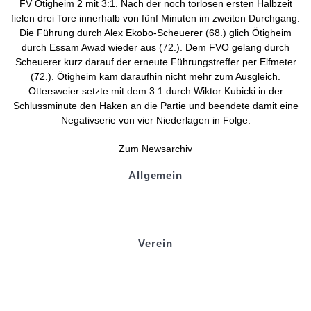
FV Ötigheim 2 mit 3:1. Nach der noch torlosen ersten Halbzeit
fielen drei Tore innerhalb von fünf Minuten im zweiten Durchgang.
Die Führung durch Alex Ekobo-Scheuerer (68.) glich Ötigheim
durch Essam Awad wieder aus (72.). Dem FVO gelang durch
Scheuerer kurz darauf der erneute Führungstreffer per Elfmeter
(72.). Ötigheim kam daraufhin nicht mehr zum Ausgleich.
Ottersweier setzte mit dem 3:1 durch Wiktor Kubicki in der
Schlussminute den Haken an die Partie und beendete damit eine
Negativserie von vier Niederlagen in Folge.
Zum Newsarchiv
Allgemein
Kontakt und Adresse
Datenschutz
Impressum
Verein
Badminton
Boule
Mitgliedsantrag
Sponsoring