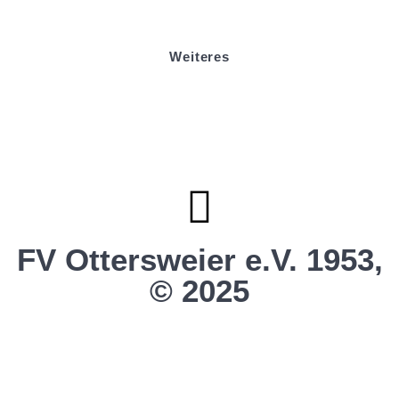
Helfer werden
Stadionmagazin
Weiteres
Sportstiftung Biniok
Förderverein
Clubhaus Badner-Stub
Vereinsshop FV Ottersweier
Vereinsshop SG Ottersweier / Unzhurst
Vereinsshop SG Ottersw. / Unzh. / Vimb.
FV Ottersweier e.V. 1953,
© 2025