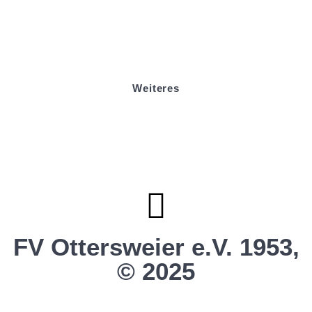
Boule
Mitgliedsantrag
Sponsoring
Helfer werden
Stadionmagazin
Weiteres
Sportstiftung Biniok
Förderverein
Clubhaus Badner-Stub
Vereinsshop FV Ottersweier
Vereinsshop SG Ottersweier / Unzhurst
Vereinsshop SG Ottersw. / Unzh. / Vimb.
FV Ottersweier e.V. 1953,
© 2025