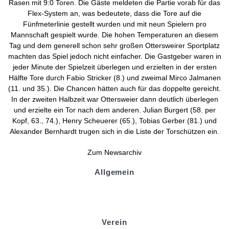
Rasen mit 9:0 Toren. Die Gäste meldeten die Partie vorab für das
Flex-System
an, was bedeutete, dass die Tore auf die
Fünfmeterlinie
gestellt wurden und mit neun Spielern pro
Mannschaft gespielt wurde. Die hohen Temperaturen an diesem
Tag und dem generell schon sehr großen
Ottersweirer
Sportplatz
machten das Spiel jedoch nicht einfacher. Die Gastgeber waren in
jeder Minute der Spielzeit überlegen und erzielten in der ersten
Hälfte Tore durch
Fabio
Stricker (8.) und zweimal
Mirco
Jalmanen
(11. und 35.). Die Chancen hätten auch für das doppelte gereicht.
In der zweiten Halbzeit war Ottersweier dann deutlich überlegen
und erzielte ein Tor nach dem anderen. Julian
Burgert
(58. per
Kopf, 63., 74.), Henry Scheuerer (65.), Tobias
Gerber
(81.) und
Alexander Bernhardt trugen sich in die Liste der Torschützen ein.
Zum Newsarchiv
Allgemein
Kontakt und Adresse
Datenschutz
Impressum
Verein