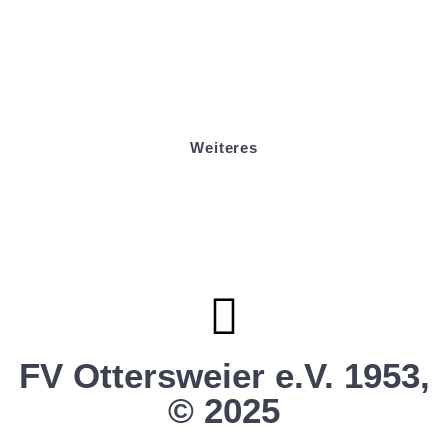
Badminton
Boule
Mitgliedsantrag
Sponsoring
Helfer werden
Stadionmagazin
Weiteres
Sportstiftung Biniok
Förderverein
Clubhaus Badner-Stub
Vereinsshop FV Ottersweier
Vereinsshop SG Ottersweier / Unzhurst
Vereinsshop SG Ottersw. / Unzh. / Vimb.
FV Ottersweier e.V. 1953,
© 2025