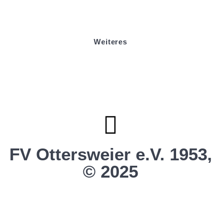
Sponsoring
Helfer werden
Stadionmagazin
Weiteres
Sportstiftung Biniok
Förderverein
Clubhaus Badner-Stub
Vereinsshop FV Ottersweier
Vereinsshop SG Ottersweier / Unzhurst
Vereinsshop SG Ottersw. / Unzh. / Vimb.
FV Ottersweier e.V. 1953,
© 2025