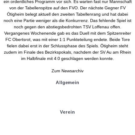
ein ordentliches Programm vor sich. Es warten fast nur Mannschaft
von der Tabellenspitze auf den FVO. Der nächste Gegner FV
Ötigheim belegt aktuell den zweiten Tabellenrang und hat dabei
noch eine Partie weniger als die Konkurrenz. Das fehlende Spiel ist
noch gegen den abstiegsbedrohten TSV Loffenau offen.
Vergangenes Wochenende gab es das Duell mit dem Spitzenreiter
FC Obertsrot, was mit einer 1:1 Punkteteilung endete. Beide Tore
fielen dabei erst in der Schlussphase des Spiels. Ötigheim steht
zudem im Finale des Bezirkspokals, nachdem der SV Au am Rhein
im Halbfinale mit 4:0 geschlagen werden konnte.
Zum Newsarchiv
Allgemein
Kontakt und Adresse
Datenschutz
Impressum
Verein
Badminton
Boule
Mitgliedsantrag