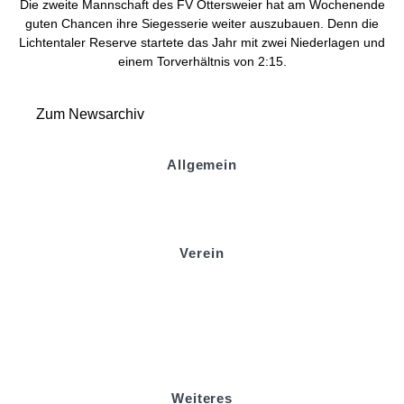
Die zweite Mannschaft des FV Ottersweier hat am Wochenende
guten Chancen ihre Siegesserie weiter auszubauen. Denn die
Lichtentaler Reserve startete das Jahr mit zwei Niederlagen und
einem Torverhältnis von 2:15.
Zum Newsarchiv
Allgemein
Kontakt und Adresse
Datenschutz
Impressum
Verein
Badminton
Boule
Mitgliedsantrag
Sponsoring
Helfer werden
Stadionmagazin
Weiteres