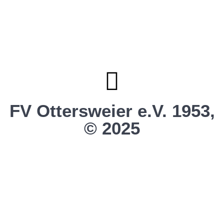
Sportstiftung Biniok
Förderverein
Clubhaus Badner-Stub
Vereinsshop FV Ottersweier
Vereinsshop SG Ottersweier / Unzhurst
Vereinsshop SG Ottersw. / Unzh. / Vimb.
FV Ottersweier e.V. 1953,
© 2025