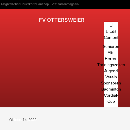
Mitgliedschaft
Dauerkarte
Fanshop FVO
Stadionmagazin
FV OTTERSWEIER
Edit
Content
Senioren
Alte
Herren
Trainingszeiten
Jugend
Verein
Sponsoren
Badminton
Cordial-
Cup
Oktober 14, 2022