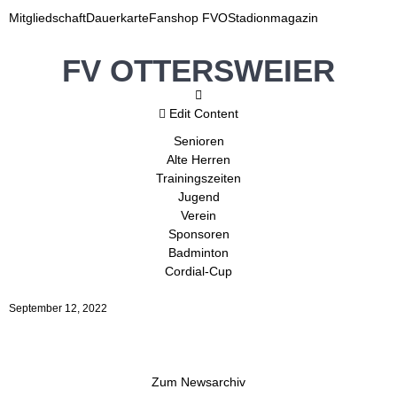
Mitgliedschaft
Dauerkarte
Fanshop FVO
Stadionmagazin
FV OTTERSWEIER
Edit Content
Senioren
Alte Herren
Trainingszeiten
Jugend
Verein
Sponsoren
Badminton
Cordial-Cup
September 12, 2022
Zum Newsarchiv