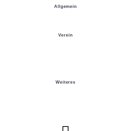
Allgemein
Kontakt und Adresse
Datenschutz
Impressum
Verein
Badminton
Boule
Mitgliedsantrag
Sponsoring
Helfer werden
Stadionmagazin
Weiteres
Sportstiftung Biniok
Förderverein
Clubhaus Badner-Stub
Vereinsshop FV Ottersweier
Vereinsshop SG Ottersweier / Unzhurst
Vereinsshop SG Ottersw. / Unzh. / Vimb.