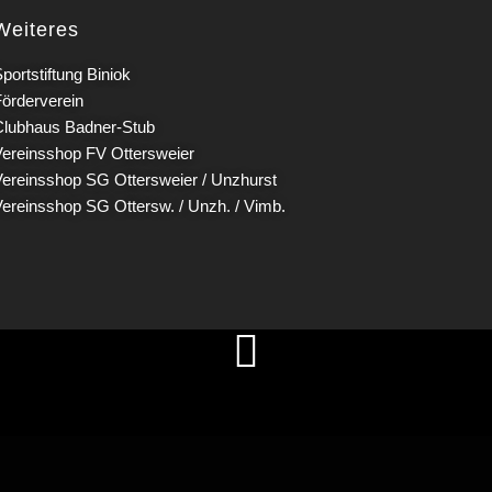
Weiteres
portstiftung Biniok
Förderverein
Clubhaus Badner-Stub
Vereinsshop FV Ottersweier
Vereinsshop SG Ottersweier / Unzhurst
Vereinsshop SG Ottersw. / Unzh. / Vimb.