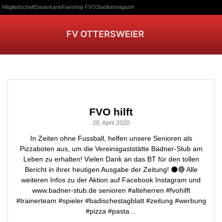
Mitgliedschaft
Dauerkarte
Fanshop FVO
Stadionmagazin
FV OTTERSWEIER
FVO hilft
20. April 2020
In Zeiten ohne Fussball, helfen unsere Senioren als
Pizzaboten aus, um die Vereinsgaststätte Badner-Stub am
Leben zu erhalten! Vielen Dank an das BT für den tollen
Bericht in ihrer heutigen Ausgabe der Zeitung! ⚫🔴 Alle
weiteren Infos zu der Aktion auf Facebook Instagram und
www.badner-stub.de senioren #alteherren #fvohilft
#trainerteam #spieler #badischestagblatt #zeitung #werbung
#pizza #pasta…