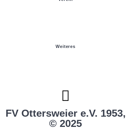
Badminton
Boule
Mitgliedsantrag
Sponsoring
Helfer werden
Stadionmagazin
Weiteres
Sportstiftung Biniok
Förderverein
Clubhaus Badner-Stub
Vereinsshop FV Ottersweier
Vereinsshop SG Ottersweier / Unzhurst
Vereinsshop SG Ottersw. / Unzh. / Vimb.
FV Ottersweier e.V. 1953,
© 2025