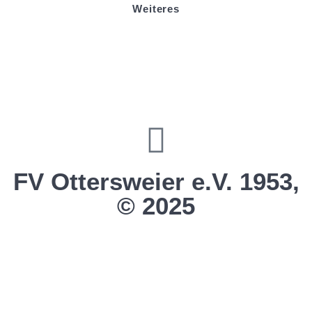
Weiteres
Sportstiftung Biniok
Förderverein
Clubhaus Badner-Stub
Vereinsshop FV Ottersweier
Vereinsshop SG Ottersweier / Unzhurst
Vereinsshop SG Ottersw. / Unzh. / Vimb.
FV Ottersweier e.V. 1953,
© 2025