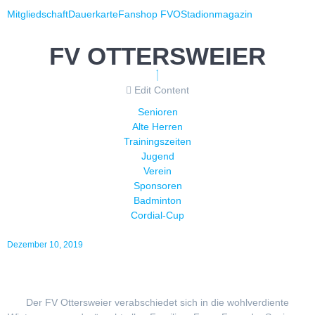
Mitgliedschaft
Dauerkarte
Fanshop FVO
Stadionmagazin
FV OTTERSWEIER
Edit Content
Senioren
Alte Herren
Trainingszeiten
Jugend
Verein
Sponsoren
Badminton
Cordial-Cup
Dezember 10, 2019
Der FV Ottersweier verabschiedet sich in die wohlverdiente