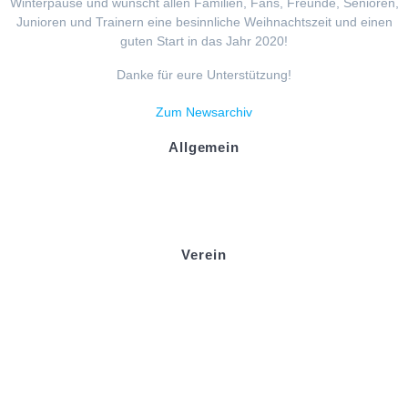
Winterpause und wünscht allen Familien, Fans, Freunde, Senioren,
Junioren und Trainern eine besinnliche Weihnachtszeit und einen
guten Start in das Jahr 2020!
Danke für eure Unterstützung!
Zum Newsarchiv
Allgemein
Kontakt und Adresse
Datenschutz
Impressum
Verein
Badminton
Boule
Mitgliedsantrag
Sponsoring
Helfer werden
Stadionmagazin