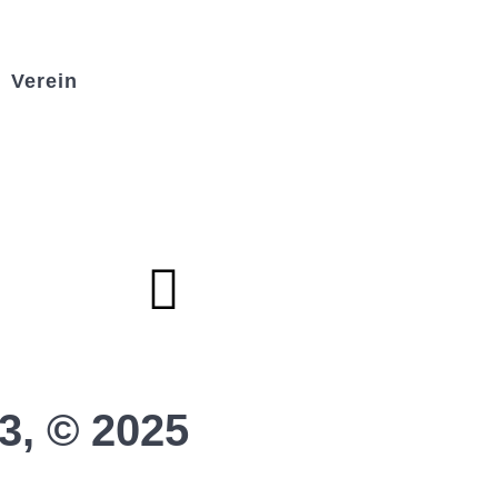
Verein
Badminton
Boule
Mitgliedsantrag
Sponsoring
Helfer werden
Stadionmagazin
3, © 2025