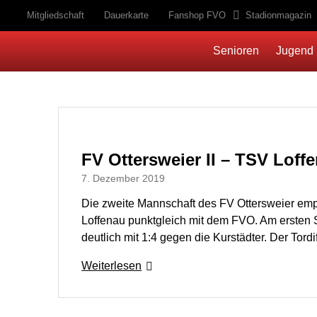
Mitgliedschaft
Dauerkarte
Fanshop FVO
Stadionmagazin
Senioren
Jugend
FV Ottersweier II – TSV Loff
7. Dezember 2019
Die zweite Mannschaft des FV Ottersweier emp
Loffenau punktgleich mit dem FVO. Am ersten S
deutlich mit 1:4 gegen die Kurstädter. Der Tord
Weiterlesen