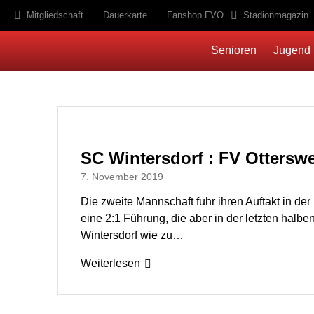
Mitgliedschaft
Dauerkarte
Fanshop FVO
Stadionmagazin
Senioren
Jugend
SC Wintersdorf : FV Ottersweie
7. November 2019
Die zweite Mannschaft fuhr ihren Auftakt in de
eine 2:1 Führung, die aber in der letzten hal
Wintersdorf wie zu…
Weiterlesen