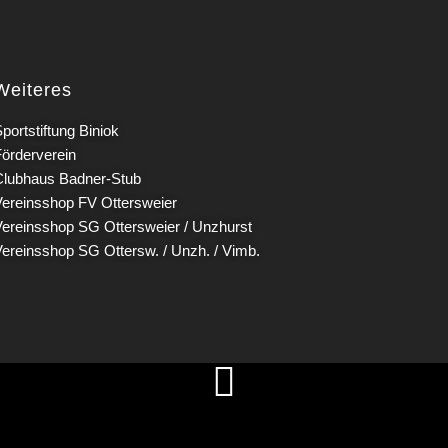
Weiteres
portstiftung Biniok
Förderverein
Clubhaus Badner-Stub
Vereinsshop FV Ottersweier
Vereinsshop SG Ottersweier / Unzhurst
Vereinsshop SG Ottersw. / Unzh. / Vimb.