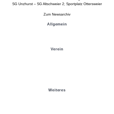
SG Unzhurst – SG Altschweier 2; Sportplatz Ottersweier
Zum Newsarchiv
Allgemein
Kontakt und Adresse
Datenschutz
Impressum
Verein
Badminton
Boule
Mitgliedsantrag
Sponsoring
Helfer werden
Stadionmagazin
Weiteres
Sportstiftung Biniok
Förderverein
Clubhaus Badner-Stub
Vereinsshop FV Ottersweier