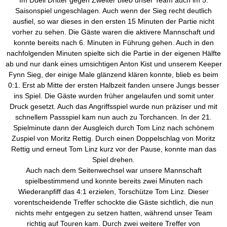
Im Duell Dritter gegen Zweiter blieb unser Team auch im 5.
Saisonspiel ungeschlagen. Auch wenn der Sieg recht deutlich
ausfiel, so war dieses in den ersten 15 Minuten der Partie nicht
vorher zu sehen. Die Gäste waren die aktivere Mannschaft und
konnte bereits nach 6. Minuten in Führung gehen. Auch in den
nachfolgenden Minuten spielte sich die Partie in der eigenen Hälfte
ab und nur dank eines umsichtigen Anton Kist und unserem Keeper
Fynn Sieg, der einige Male glänzend klären konnte, blieb es beim
0:1. Erst ab Mitte der ersten Halbzeit fanden unsere Jungs besser
ins Spiel. Die Gäste wurden früher angelaufen und somit unter
Druck gesetzt. Auch das Angriffsspiel wurde nun präziser und mit
schnellem Passspiel kam nun auch zu Torchancen. In der 21.
Spielminute dann der Ausgleich durch Tom Linz nach schönem
Zuspiel von Moritz Rettig. Durch einen Doppelschlag von Moritz
Rettig und erneut Tom Linz kurz vor der Pause, konnte man das
Spiel drehen.
Auch nach dem Seitenwechsel war unsere Mannschaft
spielbestimmend und konnte bereits zwei Minuten nach
Wiederanpfiff das 4:1 erzielen, Torschütze Tom Linz. Dieser
vorentscheidende Treffer schockte die Gäste sichtlich, die nun
nichts mehr entgegen zu setzen hatten, während unser Team
richtig auf Touren kam. Durch zwei weitere Treffer von