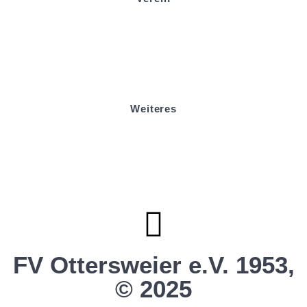
Badminton
Boule
Mitgliedsantrag
Sponsoring
Helfer werden
Stadionmagazin
Weiteres
Sportstiftung Biniok
Förderverein
Clubhaus Badner-Stub
Vereinsshop FV Ottersweier
Vereinsshop SG Ottersweier / Unzhurst
Vereinsshop SG Ottersw. / Unzh. / Vimb.
FV Ottersweier e.V. 1953,
© 2025