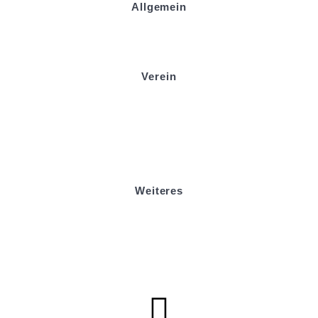
Allgemein
Kontakt und Adresse
Datenschutz
Impressum
Verein
Badminton
Boule
Mitgliedsantrag
Sponsoring
Helfer werden
Stadionmagazin
Weiteres
Sportstiftung Biniok
Förderverein
Clubhaus Badner-Stub
Vereinsshop FV Ottersweier
Vereinsshop SG Ottersweier / Unzhurst
Vereinsshop SG Ottersw. / Unzh. / Vimb.