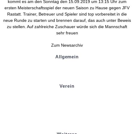
kommt es am den Sonntag den 15.09.2019 um 13:15 Uhr zum
ersten Meisterschaftsspiel der neuen Saison zu Hause gegen JFV
Rastatt. Trainer, Betreuer und Spieler sind top vorbereitet in die
neue Runde zu starten und brennen darauf, das auch unter Beweis
zu stellen. Auf zahlreiche Zuschauer würde sich die Mannschaft
sehr freuen
Zum Newsarchiv
Allgemein
Kontakt und Adresse
Datenschutz
Impressum
Verein
Badminton
Boule
Mitgliedsantrag
Sponsoring
Helfer werden
Stadionmagazin