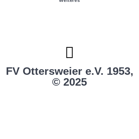
Weiteres
Sportstiftung Biniok
Förderverein
Clubhaus Badner-Stub
Vereinsshop FV Ottersweier
Vereinsshop SG Ottersweier / Unzhurst
Vereinsshop SG Ottersw. / Unzh. / Vimb.
FV Ottersweier e.V. 1953,
© 2025