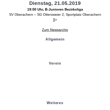
Dienstag, 21.05.2019
19:00 Uhr, B-Junioren Bezirksliga
SV Oberachern – SG Ottersweier 2; Sportplatz Oberachern
]]>
Zum Newsarchiv
Allgemein
Kontakt und Adresse
Datenschutz
Impressum
Verein
Badminton
Boule
Mitgliedsantrag
Sponsoring
Helfer werden
Stadionmagazin
Weiteres
Sportstiftung Biniok