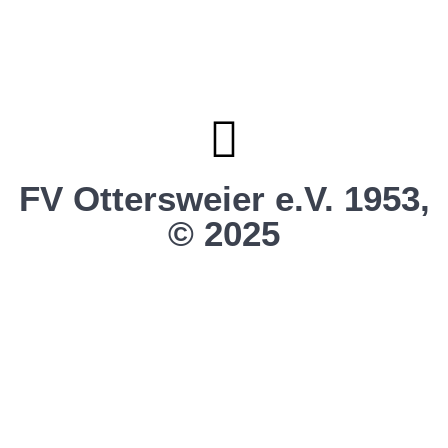
Förderverein
Clubhaus Badner-Stub
Vereinsshop FV Ottersweier
Vereinsshop SG Ottersweier / Unzhurst
Vereinsshop SG Ottersw. / Unzh. / Vimb.
FV Ottersweier e.V. 1953,
© 2025