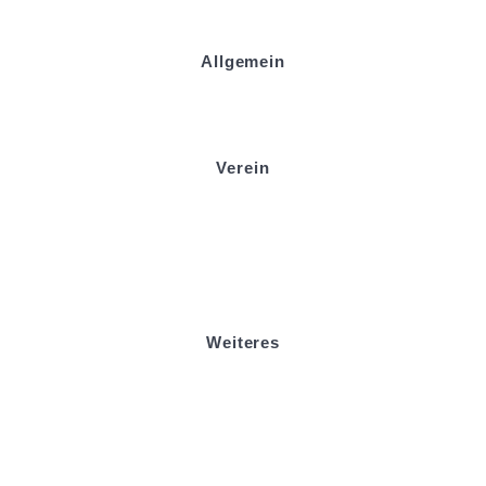
Allgemein
Kontakt und Adresse
Datenschutz
Impressum
Verein
Badminton
Boule
Mitgliedsantrag
Sponsoring
Helfer werden
Stadionmagazin
Weiteres
Sportstiftung Biniok
Förderverein
Clubhaus Badner-Stub
Vereinsshop FV Ottersweier
Vereinsshop SG Ottersweier / Unzhurst
Vereinsshop SG Ottersw. / Unzh. / Vimb.