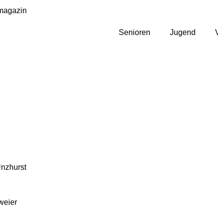
magazin
Senioren
Jugend
Unzhurst
weier