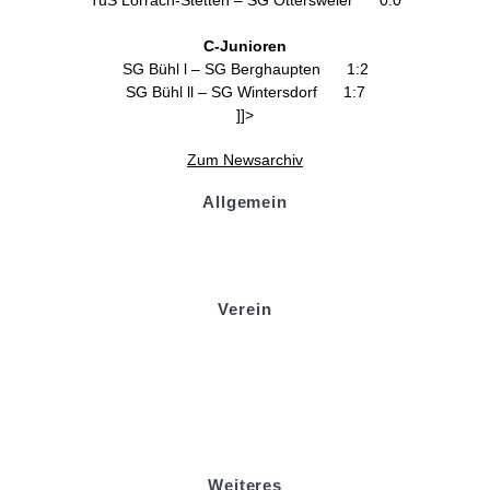
TuS Lörrach-Stetten – SG Ottersweier 0:0
C-Junioren
SG Bühl l – SG Berghaupten 1:2
SG Bühl ll – SG Wintersdorf 1:7
]]>
Zum Newsarchiv
Allgemein
Kontakt und Adresse
Datenschutz
Impressum
Verein
Badminton
Boule
Mitgliedsantrag
Sponsoring
Helfer werden
Stadionmagazin
Weiteres