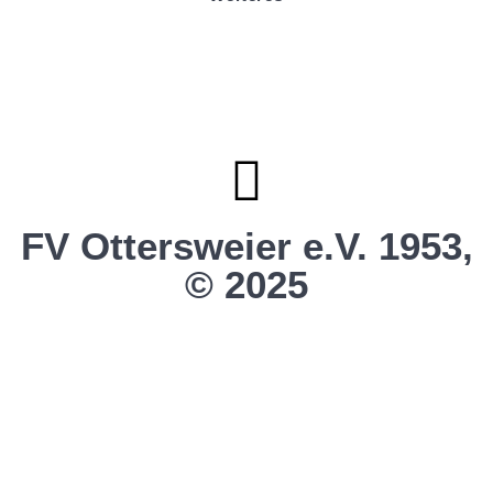
Sportstiftung Biniok
Förderverein
Clubhaus Badner-Stub
Vereinsshop FV Ottersweier
Vereinsshop SG Ottersweier / Unzhurst
Vereinsshop SG Ottersw. / Unzh. / Vimb.
FV Ottersweier e.V. 1953,
© 2025