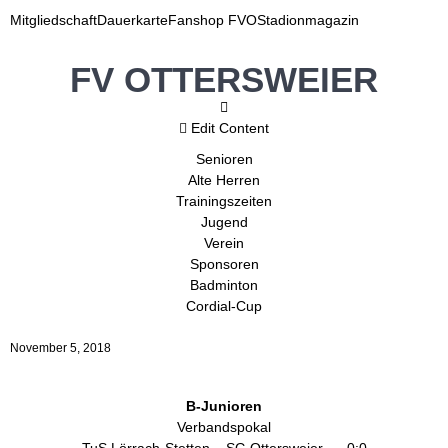
Mitgliedschaft
Dauerkarte
Fanshop FVO
Stadionmagazin
FV OTTERSWEIER
Edit Content
Senioren
Alte Herren
Trainingszeiten
Jugend
Verein
Sponsoren
Badminton
Cordial-Cup
November 5, 2018
B-Junioren
Verbandspokal