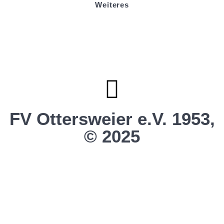
Weiteres
Sportstiftung Biniok
Förderverein
Clubhaus Badner-Stub
Vereinsshop FV Ottersweier
Vereinsshop SG Ottersweier / Unzhurst
Vereinsshop SG Ottersw. / Unzh. / Vimb.
FV Ottersweier e.V. 1953,
© 2025