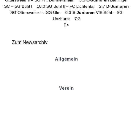
Ottersweier ll – SG Ph. Durmersheim 3:3
C-Junioren
Bahlinger
SC – SG Bühl l 10:0 SG Bühl ll – FC Lichtental 2:7
D-Junioren
SG Ottersweier l – SG Ulm 0:3
E-Junioren
VfB Bühl – SG
Unzhurst 7:2
]]>
Zum Newsarchiv
Allgemein
Kontakt und Adresse
Datenschutz
Impressum
Verein
Badminton
Boule
Mitgliedsantrag
Sponsoring
Helfer werden
Stadionmagazin