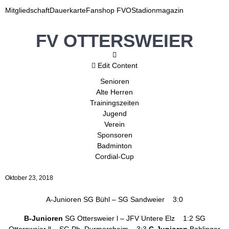
Mitgliedschaft
Dauerkarte
Fanshop FVO
Stadionmagazin
FV OTTERSWEIER
Edit Content
Senioren
Alte Herren
Trainingszeiten
Jugend
Verein
Sponsoren
Badminton
Cordial-Cup
Oktober 23, 2018
A-Junioren SG Bühl – SG Sandweier 3:0
B-Junioren
SG Ottersweier l – JFV Untere Elz 1:2 SG