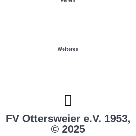
Verein
Badminton
Boule
Mitgliedsantrag
Sponsoring
Helfer werden
Stadionmagazin
Weiteres
Sportstiftung Biniok
Förderverein
Clubhaus Badner-Stub
Vereinsshop FV Ottersweier
Vereinsshop SG Ottersweier / Unzhurst
Vereinsshop SG Ottersw. / Unzh. / Vimb.
FV Ottersweier e.V. 1953,
© 2025