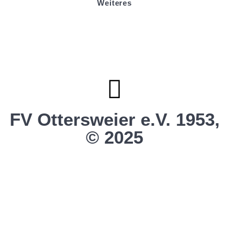
Weiteres
Sportstiftung Biniok
Förderverein
Clubhaus Badner-Stub
Vereinsshop FV Ottersweier
Vereinsshop SG Ottersweier / Unzhurst
Vereinsshop SG Ottersw. / Unzh. / Vimb.
FV Ottersweier e.V. 1953,
© 2025