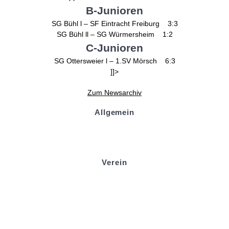
B-Junioren
SG Bühl l – SF Eintracht Freiburg 3:3
SG Bühl ll – SG Würmersheim 1:2
C-Junioren
SG Ottersweier l – 1.SV Mörsch 6:3
]]>
Zum Newsarchiv
Allgemein
Kontakt und Adresse
Datenschutz
Impressum
Verein
Badminton
Boule
Mitgliedsantrag
Sponsoring
Helfer werden
Stadionmagazin