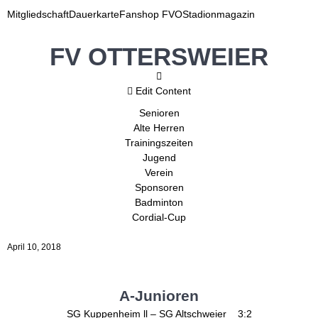
Mitgliedschaft
Dauerkarte
Fanshop FVO
Stadionmagazin
FV OTTERSWEIER
Edit Content
Senioren
Alte Herren
Trainingszeiten
Jugend
Verein
Sponsoren
Badminton
Cordial-Cup
April 10, 2018
A-Junioren
SG Kuppenheim ll – SG Altschweier 3:2