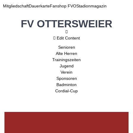
Mitgliedschaft
Dauerkarte
Fanshop FVO
Stadionmagazin
FV OTTERSWEIER
Edit Content
Senioren
Alte Herren
Trainingszeiten
Jugend
Verein
Sponsoren
Badminton
Cordial-Cup