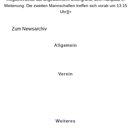
Weitenung. Die zweiten Mannschaften treffen sich vorab um 13:15
Uhr]]>
Zum Newsarchiv
Allgemein
Kontakt und Adresse
Datenschutz
Impressum
Verein
Badminton
Boule
Mitgliedsantrag
Sponsoring
Helfer werden
Stadionmagazin
Weiteres
Sportstiftung Biniok