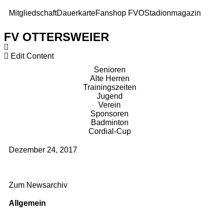
Mitgliedschaft
Dauerkarte
Fanshop FVO
Stadionmagazin
FV OTTERSWEIER
Edit Content
Senioren
Alte Herren
Trainingszeiten
Jugend
Verein
Sponsoren
Badminton
Cordial-Cup
Dezember 24, 2017
Zum Newsarchiv
Allgemein
Kontakt und Adresse