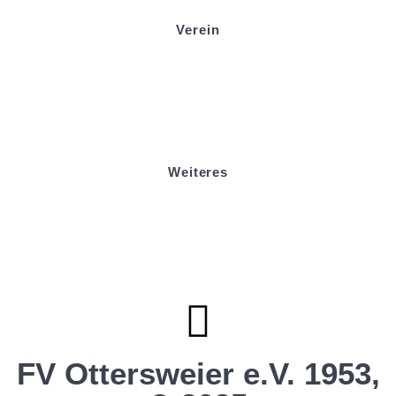
Verein
Badminton
Boule
Mitgliedsantrag
Sponsoring
Helfer werden
Stadionmagazin
Weiteres
Sportstiftung Biniok
Förderverein
Clubhaus Badner-Stub
Vereinsshop FV Ottersweier
Vereinsshop SG Ottersweier / Unzhurst
Vereinsshop SG Ottersw. / Unzh. / Vimb.
FV Ottersweier e.V. 1953,