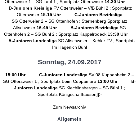
Ottersweier 1 – SG Lauf 1 ; Sportplatz Ottersweier
14:30 Uhr
D-Junioren Kreisliga
FV Ottersweier – VfB Bühl 2 ; Sportplatz
Ottersweier
15:15 Uhr C-Junioren Bezirksliga
SG
Otterweier
2 – SG Ottenhöfen ;
Sternenberg
Sportplatz
Altschweier
16:45 Uhr B-Junioren Bezirksliga
SG
Ottenhöfen 2 – SG Bühl 2 ; Sportplatz Kappelrodeck
13:30 Uhr
A-Junioren Landesliga
SG Altschweier – Kehler FV ; Sportplatz
Im
Hägenich
Bühl
Sonntag, 24.09.2017
15:00 Uhr C-Junioren Landesliga
SV 08 Kuppenheim 2 –
SG Ottersweier 1 ; Sportplatz Beim Cuppamare
13:00 Uhr B-
Junioren Landesliga
SG
Kiechlinsbergen
– SG Bühl 1 ;
Sportplatz
Königschaffhausen
]]>
Zum Newsarchiv
Allgemein
Kontakt und Adresse
Datenschutz
Impressum