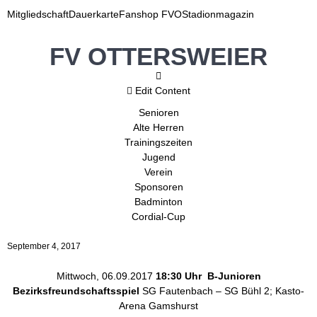
Mitgliedschaft
Dauerkarte
Fanshop FVO
Stadionmagazin
FV OTTERSWEIER
Edit Content
Senioren
Alte Herren
Trainingszeiten
Jugend
Verein
Sponsoren
Badminton
Cordial-Cup
September 4, 2017
Mittwoch, 06.09.2017
18:30 Uhr B-Junioren
Bezirksfreundschaftsspiel
SG
Fautenbach
– SG Bühl 2;
Kasto-
Arena
Gamshurst