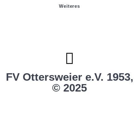
Weiteres
Sportstiftung Biniok
Förderverein
Clubhaus Badner-Stub
Vereinsshop FV Ottersweier
Vereinsshop SG Ottersweier / Unzhurst
Vereinsshop SG Ottersw. / Unzh. / Vimb.
FV Ottersweier e.V. 1953,
© 2025