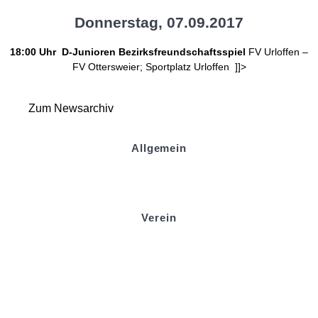
Donnerstag, 07.09.2017
18:00 Uhr D-Junioren Bezirksfreundschaftsspiel
FV Urloffen
–
FV Ottersweier;
Sportplatz Urloffen
]]>
Zum Newsarchiv
Allgemein
Kontakt und Adresse
Datenschutz
Impressum
Verein
Badminton
Boule
Mitgliedsantrag
Sponsoring
Helfer werden
Stadionmagazin