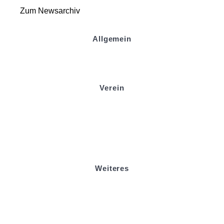
Zum Newsarchiv
Allgemein
Kontakt und Adresse
Datenschutz
Impressum
Verein
Badminton
Boule
Mitgliedsantrag
Sponsoring
Helfer werden
Stadionmagazin
Weiteres
Sportstiftung Biniok
Förderverein
Clubhaus Badner-Stub
Vereinsshop FV Ottersweier
Vereinsshop SG Ottersweier / Unzhurst