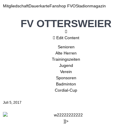
Mitgliedschaft
Dauerkarte
Fanshop FVO
Stadionmagazin
FV OTTERSWEIER
Edit Content
Senioren
Alte Herren
Trainingszeiten
Jugend
Verein
Sponsoren
Badminton
Cordial-Cup
Juli 5, 2017
]]>