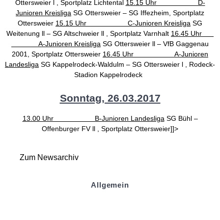
Ottersweier l , Sportplatz Lichtental
15.15 Uhr D-
Junioren Kreisliga
SG Ottersweier – SG Iffezheim, Sportplatz
Ottersweier
15.15 Uhr C-Junioren Kreisliga
SG
Weitenung ll – SG Altschweier ll , Sportplatz Varnhalt
16.45 Uhr
A-Junioren Kreisliga
SG Ottersweier ll – VfB Gaggenau
2001, Sportplatz Ottersweier
16.45 Uhr A-Junioren
Landesliga
SG Kappelrodeck-Waldulm – SG Ottersweier l , Rodeck-
Stadion Kappelrodeck
Sonntag, 26.03.2017
13.00 Uhr B-Junioren Landesliga
SG Bühl –
Offenburger FV ll , Sportplatz Ottersweier]]>
Zum Newsarchiv
Allgemein
Kontakt und Adresse
Datenschutz
Impressum