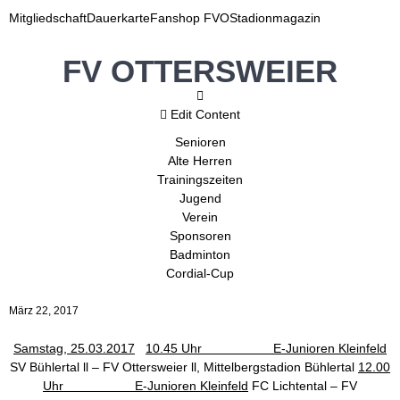
Mitgliedschaft
Dauerkarte
Fanshop FVO
Stadionmagazin
FV OTTERSWEIER
Edit Content
Senioren
Alte Herren
Trainingszeiten
Jugend
Verein
Sponsoren
Badminton
Cordial-Cup
März 22, 2017
Samstag, 25.03.2017
10.45 Uhr E-Junioren Kleinfeld
SV Bühlertal
ll
– FV Ottersweier ll, Mittelbergstadion Bühlertal
12.00
Uhr E-Junioren Kleinfeld
FC Lichtental – FV