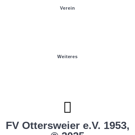
Verein
Badminton
Boule
Mitgliedsantrag
Sponsoring
Helfer werden
Stadionmagazin
Weiteres
Sportstiftung Biniok
Förderverein
Clubhaus Badner-Stub
Vereinsshop FV Ottersweier
Vereinsshop SG Ottersweier / Unzhurst
Vereinsshop SG Ottersw. / Unzh. / Vimb.
FV Ottersweier e.V. 1953,