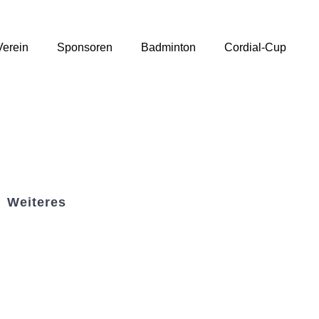
Verein
Sponsoren
Badminton
Cordial-Cup
Weiteres
Sportstiftung Biniok
Förderverein
Clubhaus Badner-Stub
Vereinsshop FV Ottersweier
Vereinsshop SG Ottersweier / Unzhurst
Vereinsshop SG Ottersw. / Unzh. / Vimb.