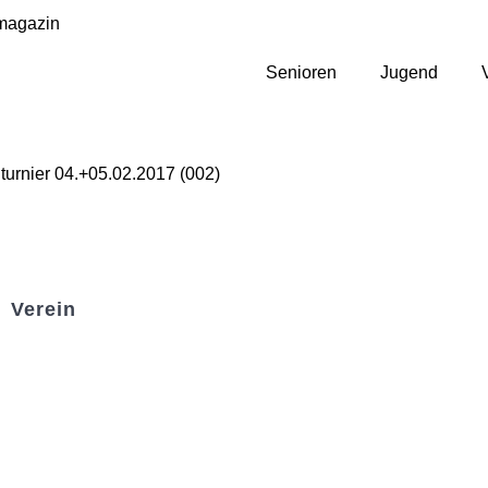
magazin
Senioren
Jugend
Verein
Badminton
Boule
Mitgliedsantrag
Sponsoring
Helfer werden
Stadionmagazin