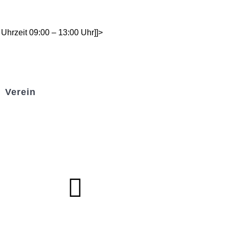
Uhrzeit 09:00 – 13:00 Uhr]]>
Verein
Badminton
Boule
Mitgliedsantrag
Sponsoring
Helfer werden
Stadionmagazin