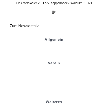
FV Ottersweier 2 –
FSV Kappelrodeck-Waldulm 2
6
:
1
]]>
Zum Newsarchiv
Allgemein
Kontakt und Adresse
Datenschutz
Impressum
Verein
Badminton
Boule
Mitgliedsantrag
Sponsoring
Helfer werden
Stadionmagazin
Weiteres
Sportstiftung Biniok