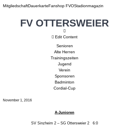
Mitgliedschaft
Dauerkarte
Fanshop FVO
Stadionmagazin
FV OTTERSWEIER
Edit Content
Senioren
Alte Herren
Trainingszeiten
Jugend
Verein
Sponsoren
Badminton
Cordial-Cup
November 1, 2016
A-Junioren
SV
Sinzheim 2
– SG Ottersweier 2
6
:
0