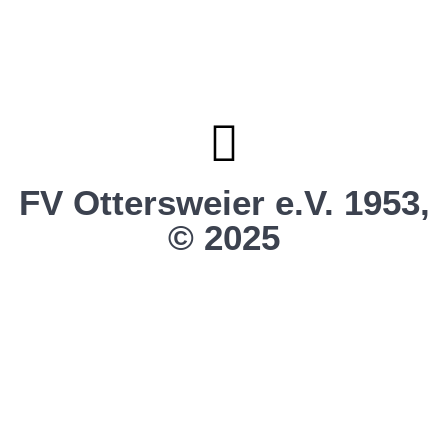
Förderverein
Clubhaus Badner-Stub
Vereinsshop FV Ottersweier
Vereinsshop SG Ottersweier / Unzhurst
Vereinsshop SG Ottersw. / Unzh. / Vimb.
FV Ottersweier e.V. 1953,
© 2025