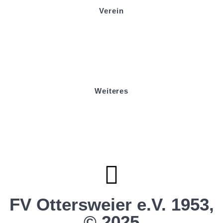
Verein
Badminton
Boule
Mitgliedsantrag
Sponsoring
Helfer werden
Stadionmagazin
Weiteres
Sportstiftung Biniok
Förderverein
Clubhaus Badner-Stub
Vereinsshop FV Ottersweier
Vereinsshop SG Ottersweier / Unzhurst
Vereinsshop SG Ottersw. / Unzh. / Vimb.
FV Ottersweier e.V. 1953,
© 2025