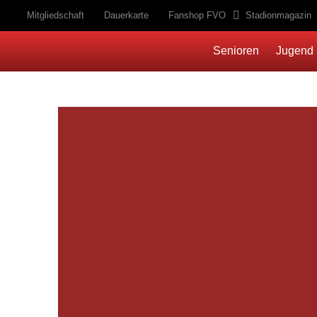
Mitgliedschaft
Dauerkarte
Fanshop FVO
Stadionmagazin
Senioren
Jugend