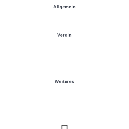
Allgemein
Kontakt und Adresse
Datenschutz
Impressum
Verein
Badminton
Boule
Mitgliedsantrag
Sponsoring
Helfer werden
Stadionmagazin
Weiteres
Sportstiftung Biniok
Förderverein
Clubhaus Badner-Stub
Vereinsshop FV Ottersweier
Vereinsshop SG Ottersweier / Unzhurst
Vereinsshop SG Ottersw. / Unzh. / Vimb.