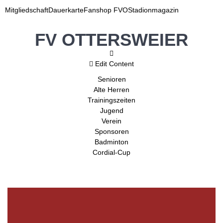
Mitgliedschaft
Dauerkarte
Fanshop FVO
Stadionmagazin
FV OTTERSWEIER
Edit Content
Senioren
Alte Herren
Trainingszeiten
Jugend
Verein
Sponsoren
Badminton
Cordial-Cup