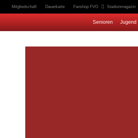
Mitgliedschaft
Dauerkarte
Fanshop FVO
Stadionmagazin
Senioren
Jugend