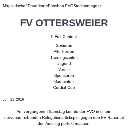
Mitgliedschaft
Dauerkarte
Fanshop FVO
Stadionmagazin
FV OTTERSWEIER
Edit Content
Senioren
Alte Herren
Trainingszeiten
Jugend
Verein
Sponsoren
Badminton
Cordial-Cup
Juni 21, 2016
Am vergangenen Samstag konnte der FVO in einem
nervenaufreibenden Relegationsrückspiel gegen den FV Rauental
den Aufstieg perfekt machen.