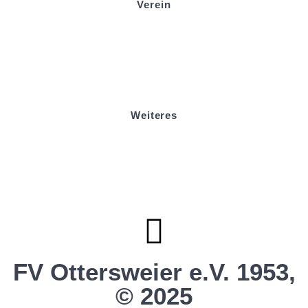
Verein
Badminton
Boule
Mitgliedsantrag
Sponsoring
Helfer werden
Stadionmagazin
Weiteres
Sportstiftung Biniok
Förderverein
Clubhaus Badner-Stub
Vereinsshop FV Ottersweier
Vereinsshop SG Ottersweier / Unzhurst
Vereinsshop SG Ottersw. / Unzh. / Vimb.
FV Ottersweier e.V. 1953,
© 2025