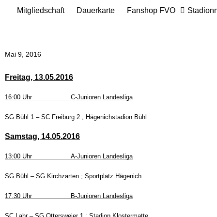
Mitgliedschaft
Dauerkarte
Fanshop FVO
Stadion
Mai 9, 2016
Freitag,
13
.05.2016
16:00 Uhr C-Junioren Landesliga
SG Bühl 1 – SC Freiburg 2 ; Hägenichstadion Bühl
Samstag, 14.05.2016
13:00 Uhr
A
-Junioren Landesliga
SG Bühl – SG
Kirchzarten
; Sportplatz Hägenich
1
7
:
3
0 Uhr
B
-Junioren Landesliga
SC Lahr – SG Ottersweier 1
; Stadion Klostermatte