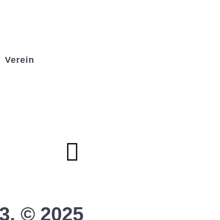
Verein
Badminton
Boule
Mitgliedsantrag
Sponsoring
Helfer werden
Stadionmagazin
3, © 2025