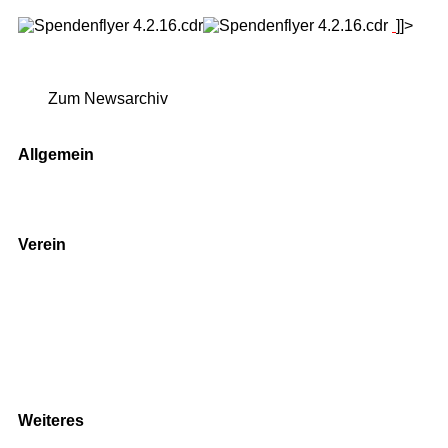
]]>
Zum Newsarchiv
Allgemein
Kontakt und Adresse
Datenschutz
Impressum
Verein
Badminton
Boule
Mitgliedsantrag
Sponsoring
Helfer werden
Stadionmagazin
Weiteres