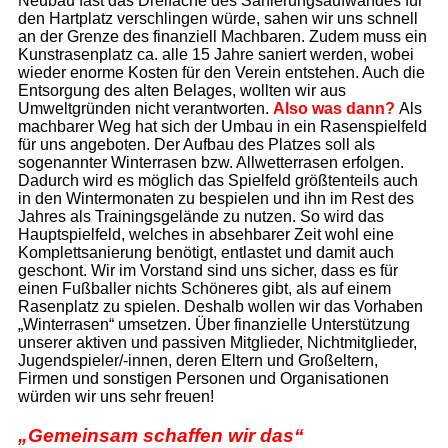
Neubau fast das Dreifache des Sanierungsaufwandes für
den Hartplatz verschlingen würde, sahen wir uns schnell
an der Grenze des finanziell Machbaren. Zudem muss ein
Kunstrasenplatz ca. alle 15 Jahre saniert werden, wobei
wieder enorme Kosten für den Verein entstehen. Auch die
Entsorgung des alten Belages, wollten wir aus
Umweltgründen nicht verantworten.
Also was dann?
Als
machbarer Weg hat sich der Umbau in ein Rasenspielfeld
für uns angeboten. Der Aufbau des Platzes soll als
sogenannter Winterrasen bzw. Allwetterrasen erfolgen.
Dadurch wird es möglich das Spielfeld größtenteils auch
in den Wintermonaten zu bespielen und ihn im Rest des
Jahres als Trainingsgelände zu nutzen. So wird das
Hauptspielfeld, welches in absehbarer Zeit wohl eine
Komplettsanierung benötigt, entlastet und damit auch
geschont. Wir im Vorstand sind uns sicher, dass es für
einen Fußballer nichts Schöneres gibt, als auf einem
Rasenplatz zu spielen. Deshalb wollen wir das Vorhaben
„Winterrasen“ umsetzen. Über finanzielle Unterstützung
unserer aktiven und passiven Mitglieder, Nichtmitglieder,
Jugendspieler/-innen, deren Eltern und Großeltern,
Firmen und sonstigen Personen und Organisationen
würden wir uns sehr freuen!
„Gemeinsam schaffen wir das“