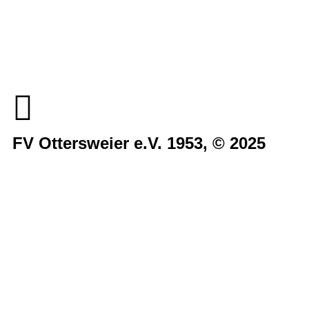
Sportstiftung Biniok
Förderverein
Clubhaus Badner-Stub
Vereinsshop FV Ottersweier
Vereinsshop SG Ottersweier / Unzhurst
Vereinsshop SG Ottersw. / Unzh. / Vimb.
FV Ottersweier e.V. 1953, © 2025