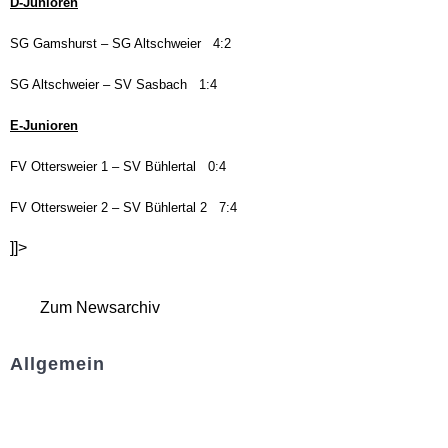
D-Junioren
S
G
Gamshurst
– SG Altschweier
4
:
2
SG Altschweier – SV Sasbach 1:4
E-Junioren
FV Ottersweier 1 – S
V Bühlertal
0
:
4
FV Ottersweier 2 – SV Bühlertal 2 7:4
]]>
Zum Newsarchiv
Allgemein
Kontakt und Adresse
Datenschutz
Impressum