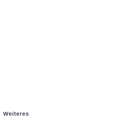
Weiteres
Sportstiftung Biniok
Förderverein
Clubhaus Badner-Stub