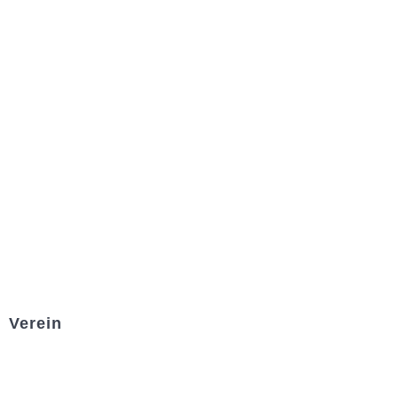
Verein
Badminton
Boule
Mitgliedsantrag