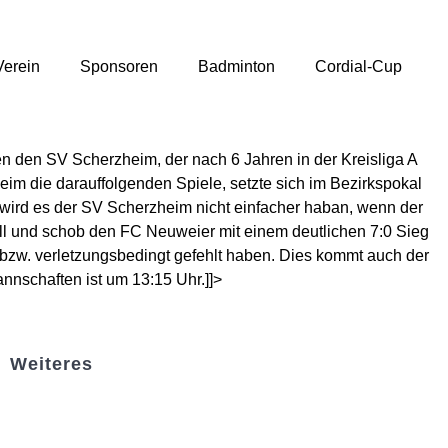
Verein
Sponsoren
Badminton
Cordial-Cup
n den SV Scherzheim, der nach 6 Jahren in der Kreisliga A
eim die darauffolgenden Spiele, setzte sich im Bezirkspokal
wird es der SV Scherzheim nicht einfacher haban, wenn der
ball und schob den FC Neuweier mit einem deutlichen 7:0 Sieg
- bzw. verletzungsbedingt gefehlt haben. Dies kommt auch der
nnschaften ist um 13:15 Uhr.]]>
Weiteres
Sportstiftung Biniok
Förderverein
Clubhaus Badner-Stub