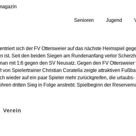
magazin
Senioren
Jugend
ntriert sich der FV Ottersweier auf das nächste Heimspiel gege
egen ist. Seit den beiden Siegen am Rundenanfang verlor Scherzh
g man mit 1:6 gegen den SV Neusatz. Gegen den FV Ottersweier 
t von Spielertrainer Christian Coratella zeigte attraktiven Fuß
uch wieder auf ein paar Spieler mehr zurückgreifen, die urlaubs
ren dritten Sieg in Folge anstrebt. Spielbeginn der Reservema
Verein
Badminton
Boule
Mitgliedsantrag