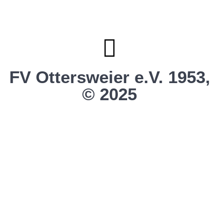
Vereinsshop FV Ottersweier
Vereinsshop SG Ottersweier / Unzhurst
Vereinsshop SG Ottersw. / Unzh. / Vimb.
FV Ottersweier e.V. 1953,
© 2025