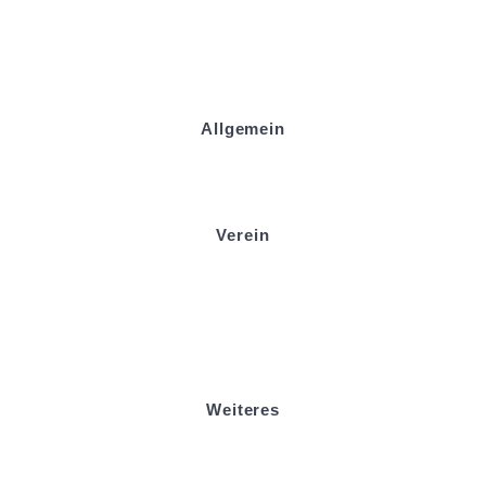
Allgemein
Kontakt und Adresse
Datenschutz
Impressum
Verein
Badminton
Boule
Mitgliedsantrag
Sponsoring
Helfer werden
Stadionmagazin
Weiteres
Sportstiftung Biniok
Förderverein
Clubhaus Badner-Stub