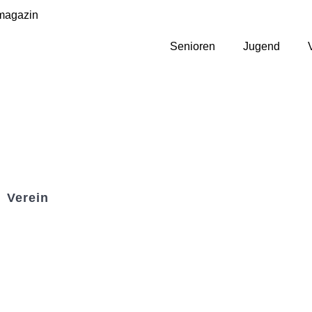
magazin
Senioren
Jugend
Verein
Badminton
Boule
Mitgliedsantrag
Sponsoring
Helfer werden
Stadionmagazin