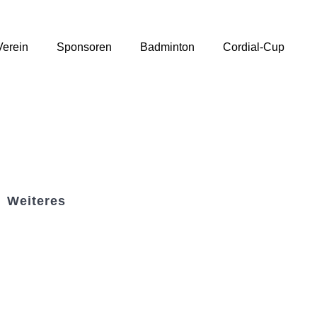
Verein
Sponsoren
Badminton
Cordial-Cup
Weiteres
Sportstiftung Biniok
Förderverein
Clubhaus Badner-Stub
Vereinsshop FV Ottersweier
Vereinsshop SG Ottersweier / Unzhurst
Vereinsshop SG Ottersw. / Unzh. / Vimb.