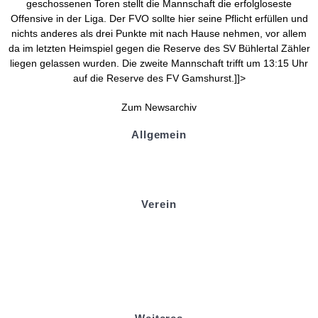
geschossenen Toren stellt die Mannschaft die erfolgloseste
Offensive in der Liga. Der FVO sollte hier seine Pflicht erfüllen und
nichts anderes als drei Punkte mit nach Hause nehmen, vor allem
da im letzten Heimspiel gegen die Reserve des SV Bühlertal Zähler
liegen gelassen wurden. Die zweite Mannschaft trifft um 13:15 Uhr
auf die Reserve des FV Gamshurst.]]>
Zum Newsarchiv
Allgemein
Kontakt und Adresse
Datenschutz
Impressum
Verein
Badminton
Boule
Mitgliedsantrag
Sponsoring
Helfer werden
Stadionmagazin