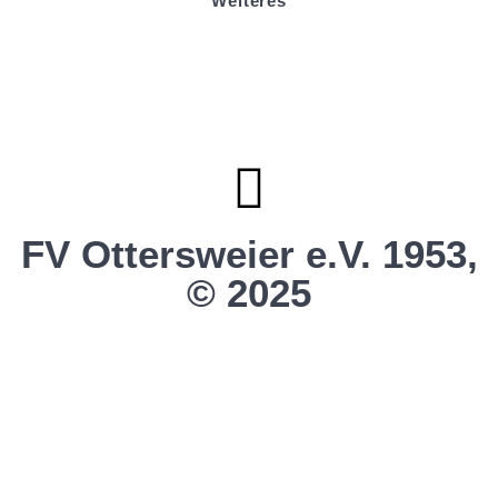
Weiteres
Sportstiftung Biniok
Förderverein
Clubhaus Badner-Stub
Vereinsshop FV Ottersweier
Vereinsshop SG Ottersweier / Unzhurst
Vereinsshop SG Ottersw. / Unzh. / Vimb.
FV Ottersweier e.V. 1953,
© 2025