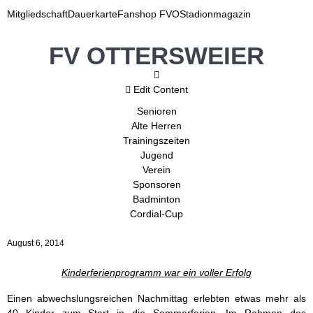
Mitgliedschaft
Dauerkarte
Fanshop FVO
Stadionmagazin
FV OTTERSWEIER
Edit Content
Senioren
Alte Herren
Trainingszeiten
Jugend
Verein
Sponsoren
Badminton
Cordial-Cup
August 6, 2014
Kinderferienprogramm war ein voller Erfolg
Einen abwechslungsreichen Nachmittag erlebten etwas mehr als