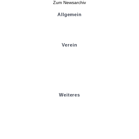
Zum Newsarchiv
Allgemein
Kontakt und Adresse
Datenschutz
Impressum
Verein
Badminton
Boule
Mitgliedsantrag
Sponsoring
Helfer werden
Stadionmagazin
Weiteres
Sportstiftung Biniok
Förderverein
Clubhaus Badner-Stub
Vereinsshop FV Ottersweier
Vereinsshop SG Ottersweier / Unzhurst
Vereinsshop SG Ottersw. / Unzh. / Vimb.