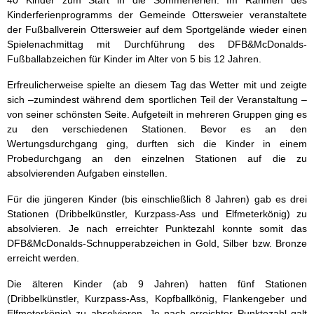
40 Kinder zum Start in die Sommerferien. Im Rahmen des
Kinderferienprogramms der Gemeinde Ottersweier veranstaltete
der Fußballverein Ottersweier auf dem Sportgelände wieder einen
Spielenachmittag mit Durchführung des DFB&McDonalds-
Fußballabzeichen für Kinder im Alter von 5 bis 12 Jahren.
Erfreulicherweise spielte an diesem Tag das Wetter mit und zeigte
sich –zumindest während dem sportlichen Teil der Veranstaltung –
von seiner schönsten Seite. Aufgeteilt in mehreren Gruppen ging es
zu den verschiedenen Stationen. Bevor es an den
Wertungsdurchgang ging, durften sich die Kinder in einem
Probedurchgang an den einzelnen Stationen auf die zu
absolvierenden Aufgaben einstellen.
Für die jüngeren Kinder (bis einschließlich 8 Jahren) gab es drei
Stationen (Dribbelkünstler, Kurzpass-Ass und Elfmeterkönig) zu
absolvieren. Je nach erreichter Punktezahl konnte somit das
DFB&McDonalds-Schnupperabzeichen in Gold, Silber bzw. Bronze
erreicht werden.
Die älteren Kinder (ab 9 Jahren) hatten fünf Stationen
(Dribbelkünstler, Kurzpass-Ass, Kopfballkönig, Flankengeber und
Elfmeterkönig) zu absolvieren. Je nach erreichter Punktezahl galt