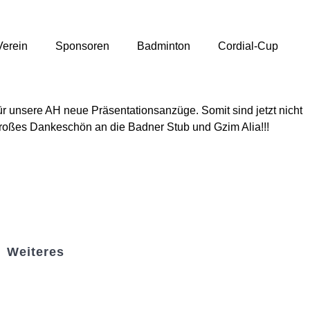
Verein
Sponsoren
Badminton
Cordial-Cup
ür unsere AH neue Präsentationsanzüge. Somit sind jetzt nicht
 großes Dankeschön an die Badner Stub und Gzim Alia!!!
Weiteres
Sportstiftung Biniok
Förderverein
Clubhaus Badner-Stub