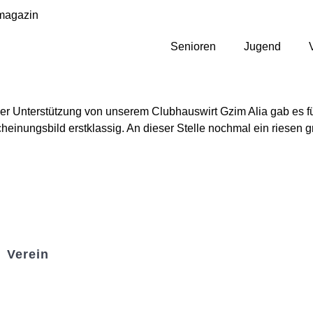
magazin
Senioren
Jugend
tiger Unterstützung von unserem Clubhauswirt Gzim Alia gab es f
heinungsbild erstklassig. An dieser Stelle nochmal ein riesen
Verein
Badminton
Boule
Mitgliedsantrag